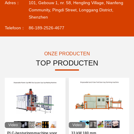
Adres：
101, Gebouw 1, nr. 58, Hengling Village, Nianfeng
Community, Pingdi Street, Longgang District,
Shenzhen
Telefoon：
86-189-2526-4677
ONZE PRODUCTEN
TOP PRODUCTEN
Video
Video
PLC-besturingsmachine voor
33 kW 180 mm