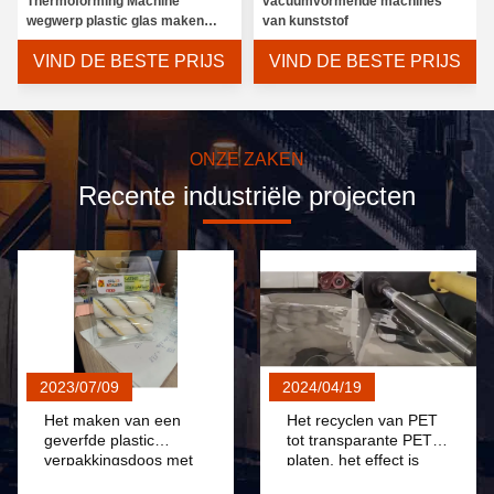
Thermoforming Machine
vacuümvormende machines
wegwerp plastic glas maken
van kunststof
machine
VIND DE BESTE PRIJS
VIND DE BESTE PRIJS
ONZE ZAKEN
Recente industriële projecten
2023/07/09
2024/04/19
Het maken van een
Het recyclen van PET
geverfde plastic
tot transparante PET-
verpakkingsdoos met
platen, het effect is
gesp en flipdeksel
opmerkelijk en het is