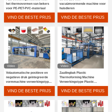
het thermovormen van bekers
vacuümvormende machine voor
voor PE-PET-PVC-materiaal
huisdieren
VIND DE BESTE PRIJS
VIND DE BESTE PRIJS
Video
Video
Volautomatische positieve en
Zaailingbak Plastic
negatieve druk geïntegreerde
Thermoforming Machine
vormmachine verwerkingstype
Verwerkingstype Plastic
plastic vacuümvormmachine
Vacuümvormmachine
VIND DE BESTE PRIJS
VIND DE BESTE PRIJS