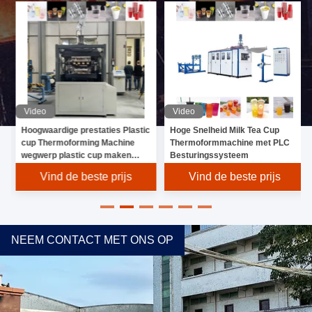
Video
Video
Hoogwaardige prestaties Plastic
Hoge Snelheid Milk Tea Cup
cup Thermoforming Machine
Thermoformmachine met PLC
wegwerp plastic cup maken
Besturingssysteem
machine
Vind de beste prijs
Vind de beste prijs
NEEM CONTACT MET ONS OP