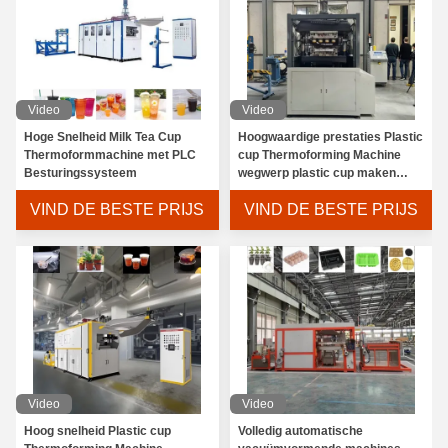
Video
Video
Hoge Snelheid Milk Tea Cup
Hoogwaardige prestaties Plastic
Thermoformmachine met PLC
cup Thermoforming Machine
Besturingssysteem
wegwerp plastic cup maken
machine
VIND DE BESTE PRIJS
VIND DE BESTE PRIJS
Video
Video
Hoog snelheid Plastic cup
Volledig automatische