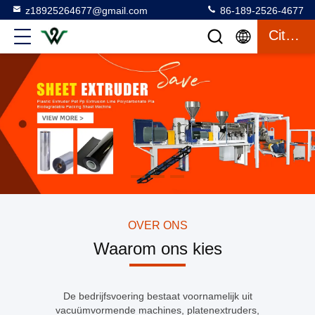
z18925264677@gmail.com
86-189-2526-4677
Citaat
OVER ONS
Waarom ons kies
De bedrijfsvoering bestaat voornamelijk uit
vacuümvormende machines, platenextruders,