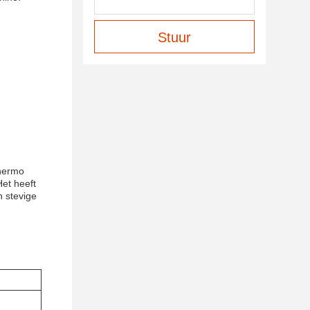
Stuur
Thermo
et heeft
 stevige