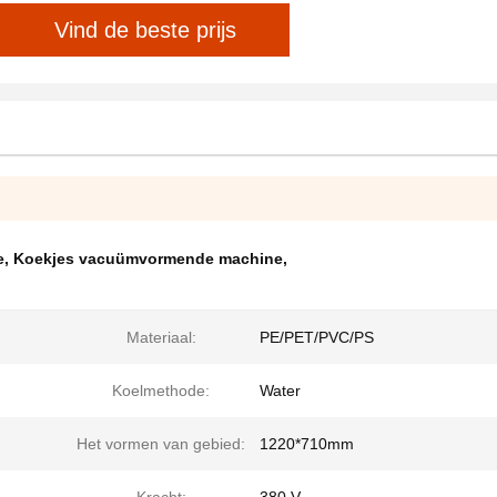
Vind de beste prijs
e
,
Koekjes vacuümvormende machine
,
Materiaal:
PE/PET/PVC/PS
Koelmethode:
Water
Het vormen van gebied:
1220*710mm