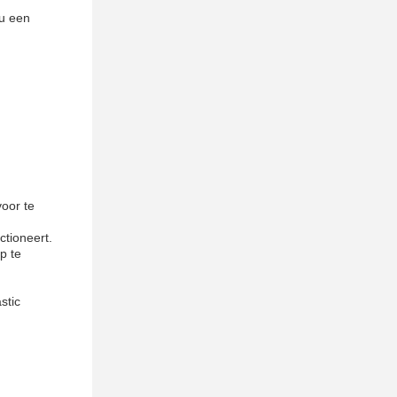
nu een
oor te
ctioneert.
p te
stic