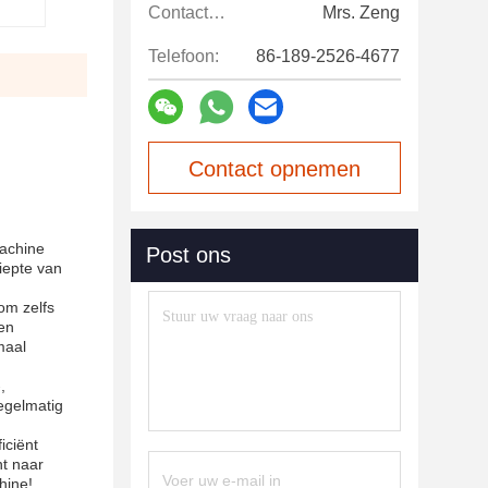
Contactpersonen:
Mrs. Zeng
Telefoon:
86-189-2526-4677
Contact opnemen
machine
Post ons
iepte van
om zelfs
en
maal
,
egelmatig
iciënt
nt naar
hine!