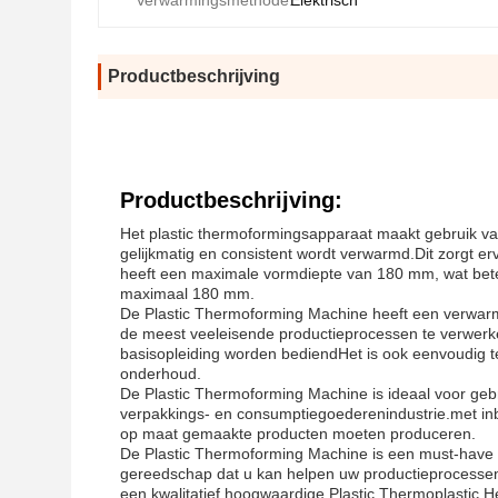
Verwarmingsmethode:
Elektrisch
Productbeschrijving
Productbeschrijving:
Het plastic thermoformingsapparaat maakt gebruik va
gelijkmatig en consistent wordt verwarmd.Dit zorgt e
heeft een maximale vormdiepte van 180 mm, wat bet
maximaal 180 mm.
De Plastic Thermoforming Machine heeft een verwarm
de meest veeleisende productieprocessen te verwerk
basisopleiding worden bediendHet is ook eenvoudig t
onderhoud.
De Plastic Thermoforming Machine is ideaal voor geb
verpakkings- en consumptiegoederenindustrie.met inbe
op maat gemaakte producten moeten produceren.
De Plastic Thermoforming Machine is een must-have vo
gereedschap dat u kan helpen uw productieprocessen t
een kwalitatief hoogwaardige Plastic Thermoplastic 