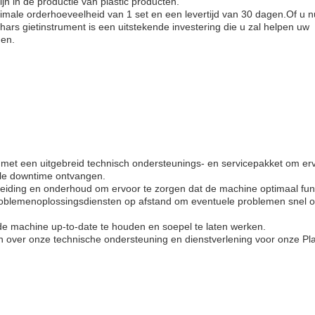
jn in de productie van plastic producten.
male orderhoeveelheid van 1 set en een levertijd van 30 dagen.Of u 
he hars gietinstrument is een uitstekende investering die u zal helpen uw
gen.
met een uitgebreid technisch ondersteunings- en servicepakket om erv
le downtime ontvangen.
opleiding en onderhoud om ervoor te zorgen dat de machine optimaal fun
roblemenoplossingsdiensten op afstand om eventuele problemen snel o
 machine up-to-date te houden en soepel te laten werken.
over onze technische ondersteuning en dienstverlening voor onze Pla