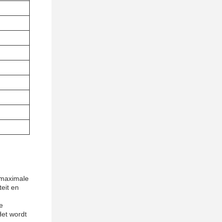
 maximale
eit en
e
Het wordt