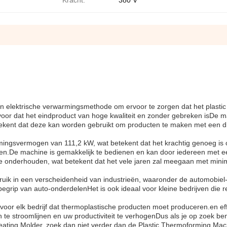
Kracht:
380 V
n elektrische verwarmingsmethode om ervoor te zorgen dat het plastic
rvoor dat het eindproduct van hoge kwaliteit en zonder gebreken isDe 
ekent dat deze kan worden gebruikt om producten te maken met een d
ingsvermogen van 111,2 kW, wat betekent dat het krachtig genoeg is 
en.De machine is gemakkelijk te bedienen en kan door iedereen met e
e onderhouden, wat betekent dat het vele jaren zal meegaan met mini
ruik in een verscheidenheid van industrieën, waaronder de automobiel-
grip van auto-onderdelenHet is ook ideaal voor kleine bedrijven die r
or elk bedrijf dat thermoplastische producten moet produceren.en eff
e stroomlijnen en uw productiviteit te verhogenDus als je op zoek be
Heating Molder, zoek dan niet verder dan de Plastic Thermoforming Mac