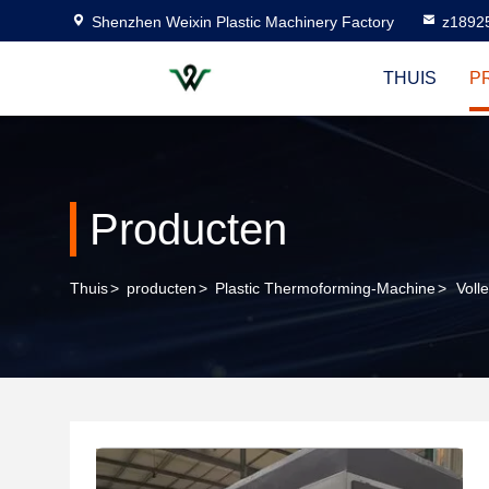
Shenzhen Weixin Plastic Machinery Factory
z1892
THUIS
P
Producten
Thuis
>
producten
>
Plastic Thermoforming-Machine
>
Voll