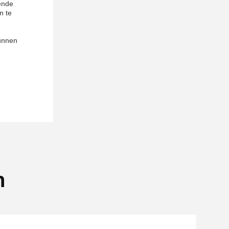
ende
n te
kunnen
n