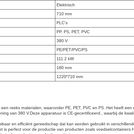
Elektrisch
710 mm
PLC's
PP, PS, PET, PVC
380 V
PE/PET/PVC/PS
111.2 kW
180 mm
1220*710 mm
r een reeks materialen, waaronder PE, PET, PVC en PS. Het heeft een
ng van 380 V.Deze apparatuur is CE-gecertificeerd., waarbij de kwalit
aar en efficiënt gereedschap dat kan worden gebruikt in verschillend
 is perfect voor de productie van producten zoals voedselcontainers.