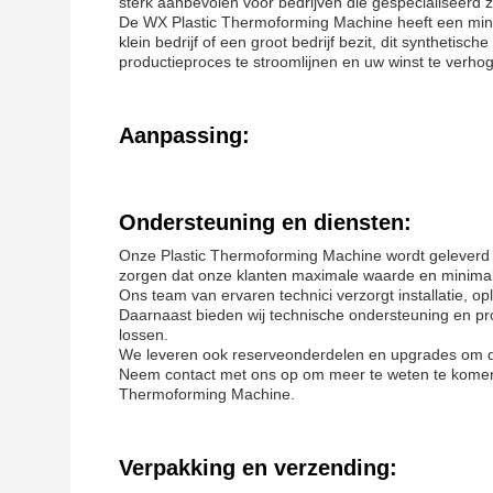
sterk aanbevolen voor bedrijven die gespecialiseerd zi
De WX Plastic Thermoforming Machine heeft een mini
klein bedrijf of een groot bedrijf bezit, dit synthetisc
productieproces te stroomlijnen en uw winst te verho
Aanpassing:
Ondersteuning en diensten:
Onze Plastic Thermoforming Machine wordt geleverd 
zorgen dat onze klanten maximale waarde en minima
Ons team van ervaren technici verzorgt installatie, 
Daarnaast bieden wij technische ondersteuning en p
lossen.
We leveren ook reserveonderdelen en upgrades om de
Neem contact met ons op om meer te weten te komen 
Thermoforming Machine.
Verpakking en verzending: