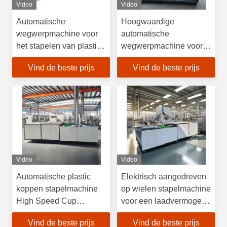
Video
Video
Automatische
Hoogwaardige
wegwerpmachine voor
automatische
het stapelen van plastic
wegwerpmachine voor
bekers
het stapelen van plastic
Vind de beste prijs
Vind de beste prijs
bekers/bekerstapler
Video
Video
Automatische plastic
Elektrisch aangedreven
koppen stapelmachine
op wielen stapelmachine
High Speed Cup
voor een laadvermogen
Stapeling Kit
van 1000 kg
Vind de beste prijs
Vind de beste prijs