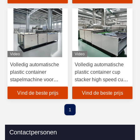
Video
Video
Volledig automatische
Volledig automatische
plastic container
plastic container cup
stapelmachine voor
stacker high speed cup
binnenshuis
stacking machine
Vind de beste prijs
Vind de beste prijs
1
Contactpersonen