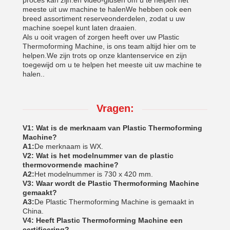
proces kan zijn.en video-gidsen om u te helpen het
meeste uit uw machine te halenWe hebben ook een
breed assortiment reserveonderdelen, zodat u uw
machine soepel kunt laten draaien.
Als u ooit vragen of zorgen heeft over uw Plastic
Thermoforming Machine, is ons team altijd hier om te
helpen.We zijn trots op onze klantenservice en zijn
toegewijd om u te helpen het meeste uit uw machine te
halen..
Vragen:
V1: Wat is de merknaam van Plastic Thermoforming
Machine?
A1:
De merknaam is WX.
V2: Wat is het modelnummer van de plastic
thermovormende machine?
A2:
Het modelnummer is 730 x 420 mm.
V3: Waar wordt de Plastic Thermoforming Machine
gemaakt?
A3:
De Plastic Thermoforming Machine is gemaakt in
China.
V4: Heeft Plastic Thermoforming Machine een
certificering?