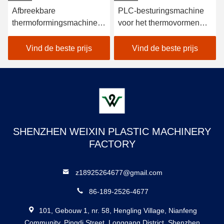
Afbreekbare
PLC-besturingsmachine
thermoformingsmachine
voor het thermovormen
voor kunststof Maximale
van bekers voor PE-PET-
vormdiepte 180 mm
PVC-materiaal
Vind de beste prijs
Vind de beste prijs
SHENZHEN WEIXIN PLASTIC MACHINERY
FACTORY
z18925264677@gmail.com
86-189-2526-4677
101, Gebouw 1, nr. 58, Hengling Village, Nianfeng
Community, Pingdi Street, Longgang District, Shenzhen