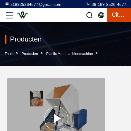
z18925264677@gmail.com
86-189-2526-4677
Citaat
Producten
>
>
>
Thuis
Producten
Plastic Maalmachinemachine
Pe Pp Pvc Huishou