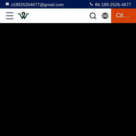
z18925264677@gmail.com
86-189-2526-4677
Citaat