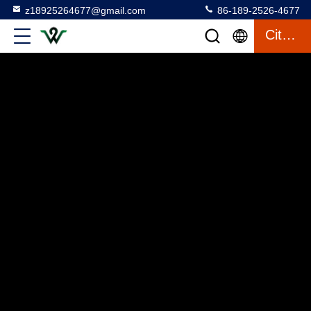
z18925264677@gmail.com
86-189-2526-4677
Citaat