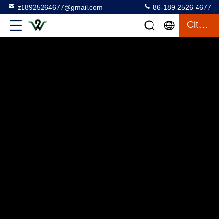
z18925264677@gmail.com
86-189-2526-4677
Citaat