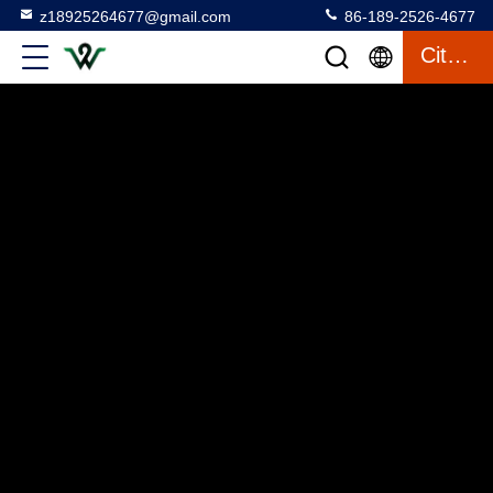
z18925264677@gmail.com
86-189-2526-4677
Citaat