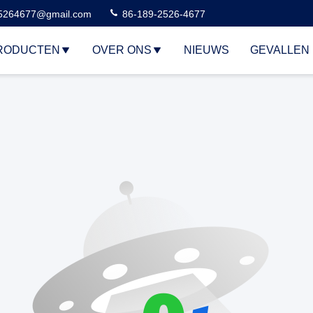
5264677@gmail.com
86-189-2526-4677
RODUCTEN
OVER ONS
NIEUWS
GEVALLEN