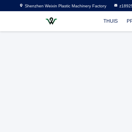
Shenzhen Weixin Plastic Machinery Factory
z1892
THUIS
P